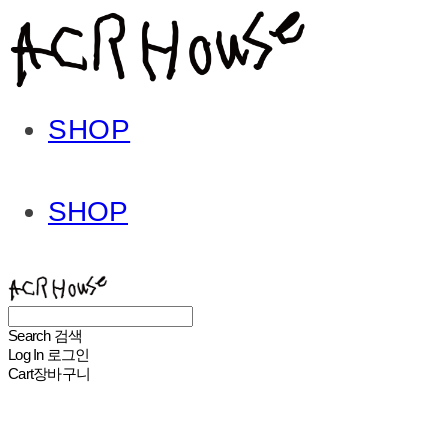
SHOP
SHOP
ACHROHOUSE
Search
검색
Log In
로그인
Cart
장바구니
ACHROHOUSE