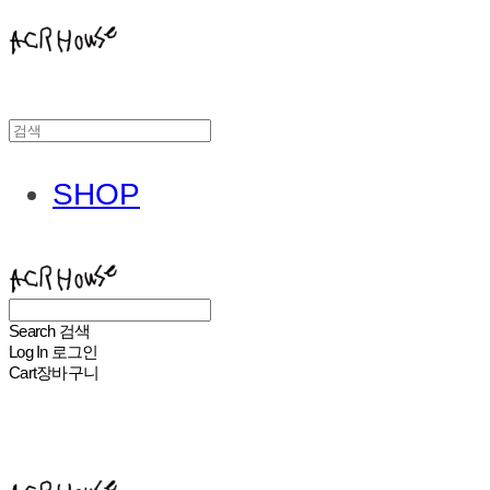
SHOP
ACHROHOUSE
Search
검색
Log In
로그인
Cart
장바구니
ACHROHOUSE