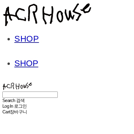
SHOP
SHOP
ACHROHOUSE
Search
검색
Log In
로그인
Cart
장바구니
ACHROHOUSE