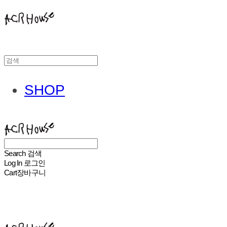
SHOP
ACHROHOUSE
Search
검색
Log In
로그인
Cart
장바구니
ACHROHOUSE