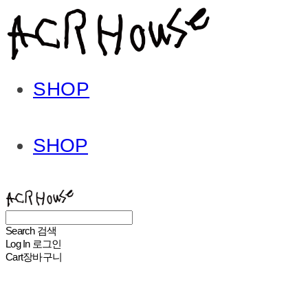
SHOP
SHOP
ACHROHOUSE
Search
검색
Log In
로그인
Cart
장바구니
ACHROHOUSE