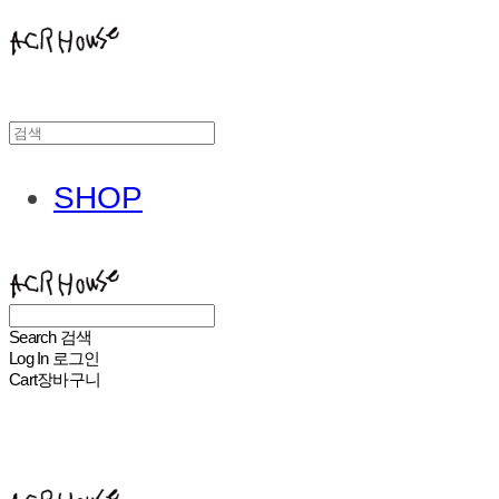
SHOP
ACHROHOUSE
Search
검색
Log In
로그인
Cart
장바구니
ACHROHOUSE