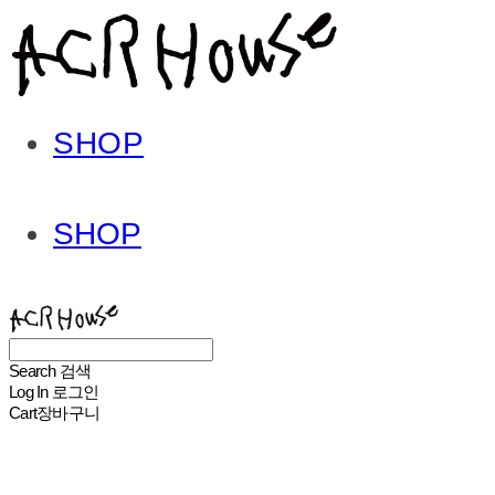
SHOP
SHOP
ACHROHOUSE
Search
검색
Log In
로그인
Cart
장바구니
ACHROHOUSE