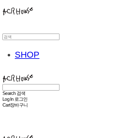
SHOP
ACHROHOUSE
Search
검색
Log In
로그인
Cart
장바구니
ACHROHOUSE