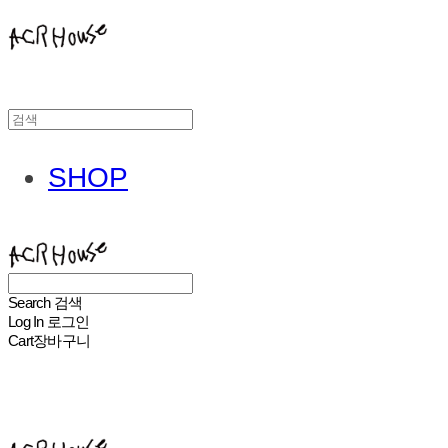
SHOP
ACHROHOUSE
Search
검색
Log In
로그인
Cart
장바구니
ACHROHOUSE