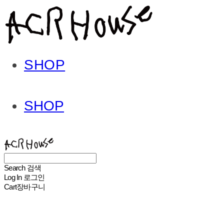
SHOP
SHOP
ACHROHOUSE
Search
검색
Log In
로그인
Cart
장바구니
ACHROHOUSE