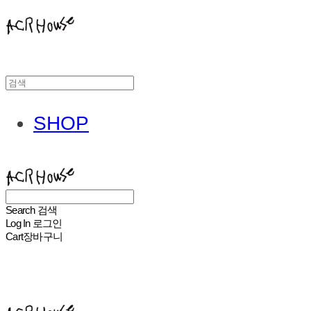
SHOP
ACHROHOUSE
Search
검색
Log In
로그인
Cart
장바구니
ACHROHOUSE