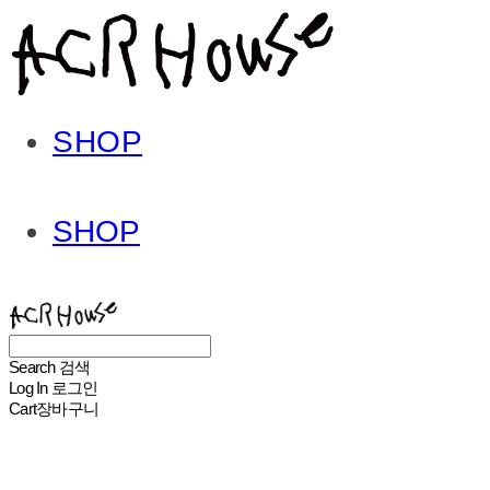
SHOP
SHOP
ACHROHOUSE
Search
검색
Log In
로그인
Cart
장바구니
ACHROHOUSE