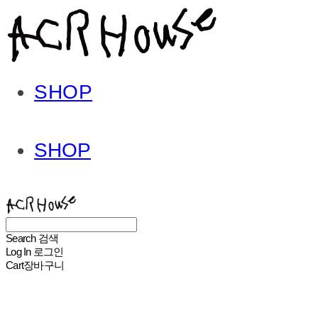
SHOP
SHOP
ACHROHOUSE
Search
검색
Log In
로그인
Cart
장바구니
ACHROHOUSE