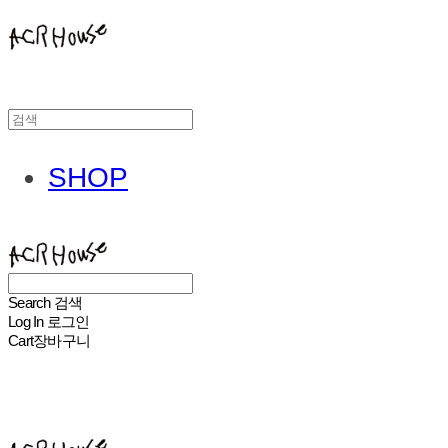
SHOP
ACHROHOUSE
Search
검색
Log In
로그인
Cart
장바구니
ACHROHOUSE