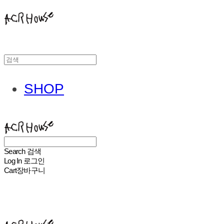
SHOP
ACHROHOUSE
Search
검색
Log In
로그인
Cart
장바구니
ACHROHOUSE