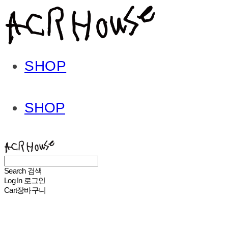
SHOP
SHOP
ACHROHOUSE
Search
검색
Log In
로그인
Cart
장바구니
ACHROHOUSE