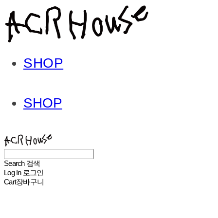
SHOP
SHOP
ACHROHOUSE
Search
검색
Log In
로그인
Cart
장바구니
ACHROHOUSE