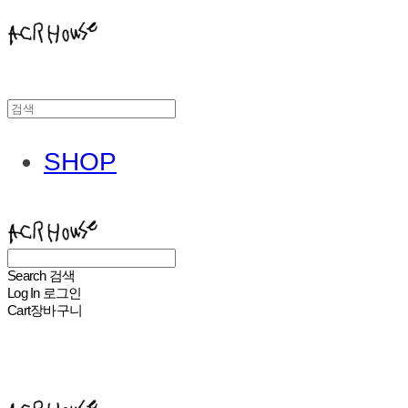
SHOP
ACHROHOUSE
Search
검색
Log In
로그인
Cart
장바구니
ACHROHOUSE