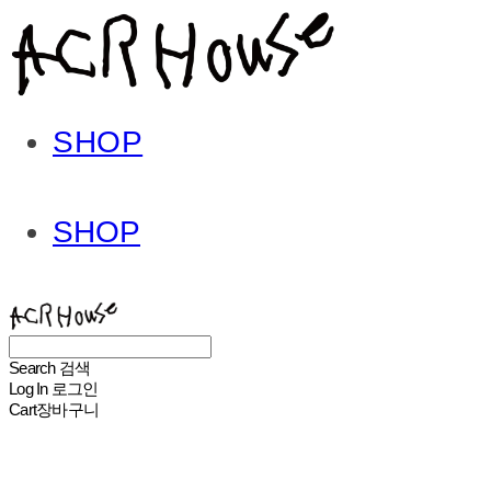
SHOP
SHOP
ACHROHOUSE
Search
검색
Log In
로그인
Cart
장바구니
ACHROHOUSE