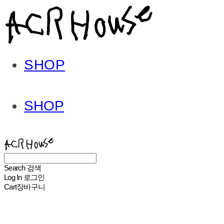
SHOP
SHOP
ACHROHOUSE
Search
검색
Log In
로그인
Cart
장바구니
ACHROHOUSE