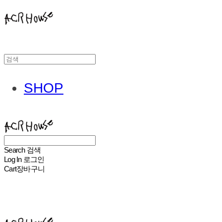
SHOP
ACHROHOUSE
Search
검색
Log In
로그인
Cart
장바구니
ACHROHOUSE