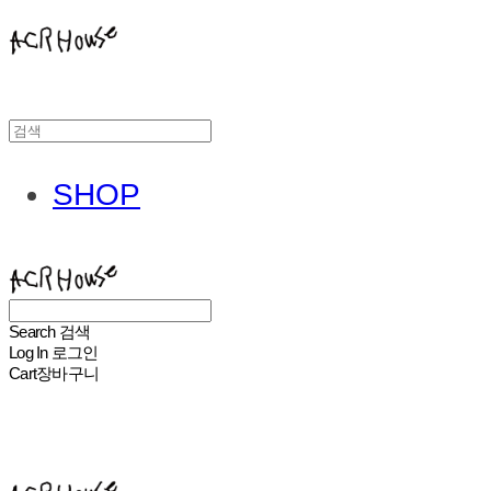
SHOP
ACHROHOUSE
Search
검색
Log In
로그인
Cart
장바구니
ACHROHOUSE