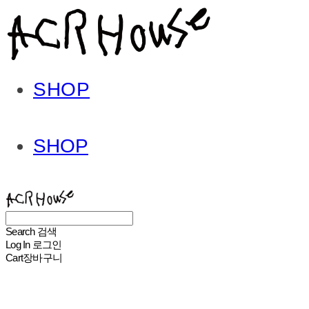
SHOP
SHOP
ACHROHOUSE
Search
검색
Log In
로그인
Cart
장바구니
ACHROHOUSE