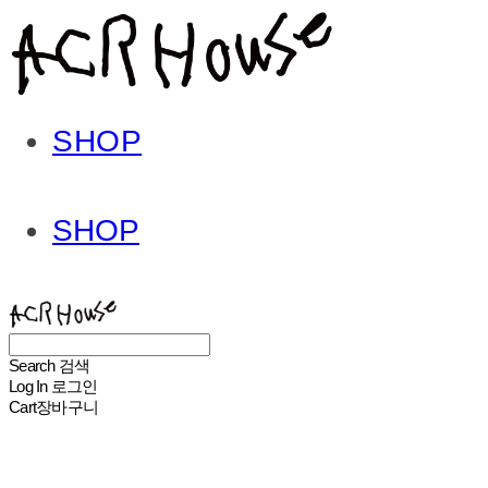
SHOP
SHOP
ACHROHOUSE
Search
검색
Log In
로그인
Cart
장바구니
ACHROHOUSE