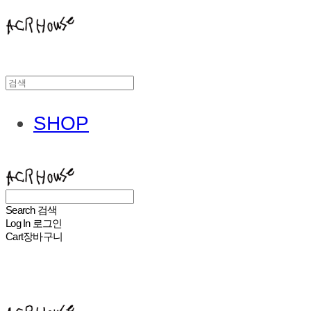
SHOP
ACHROHOUSE
Search
검색
Log In
로그인
Cart
장바구니
ACHROHOUSE