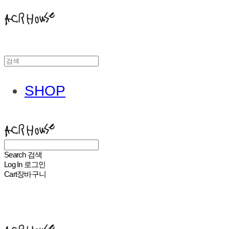
SHOP
ACHROHOUSE
Search
검색
Log In
로그인
Cart
장바구니
ACHROHOUSE