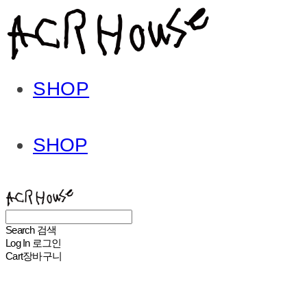
SHOP
SHOP
ACHROHOUSE
Search
검색
Log In
로그인
Cart
장바구니
ACHROHOUSE