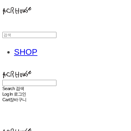
SHOP
ACHROHOUSE
Search
검색
Log In
로그인
Cart
장바구니
ACHROHOUSE