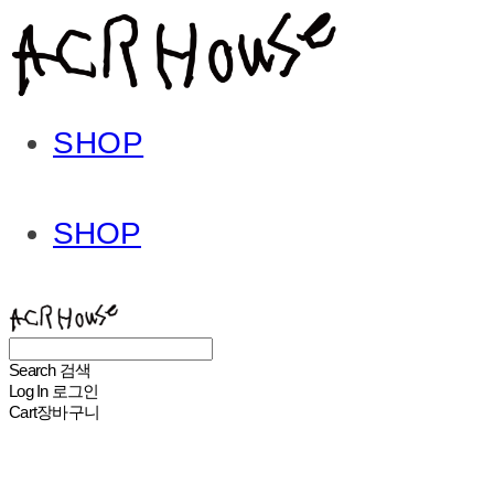
SHOP
SHOP
ACHROHOUSE
Search
검색
Log In
로그인
Cart
장바구니
ACHROHOUSE