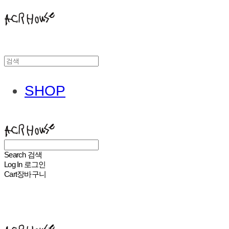
SHOP
ACHROHOUSE
Search
검색
Log In
로그인
Cart
장바구니
ACHROHOUSE