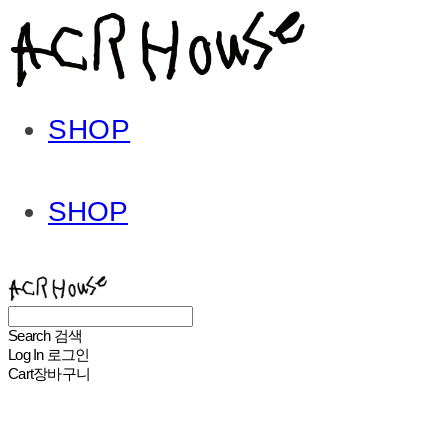
SHOP
SHOP
ACHROHOUSE
Search
검색
Log In
로그인
Cart
장바구니
ACHROHOUSE