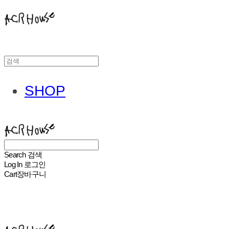
SHOP
ACHROHOUSE
Search
검색
Log In
로그인
Cart
장바구니
ACHROHOUSE