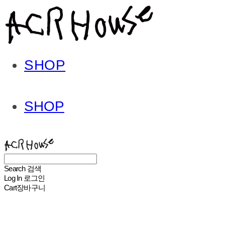
SHOP
SHOP
ACHROHOUSE
Search
검색
Log In
로그인
Cart
장바구니
ACHROHOUSE