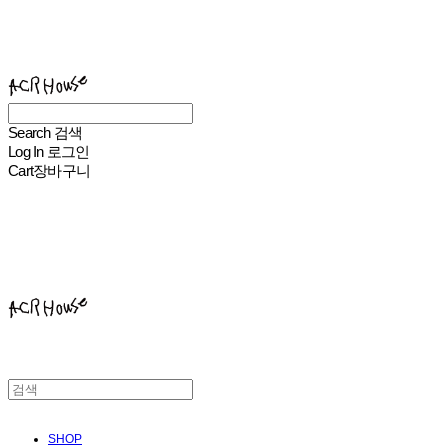
ACHROHOUSE
Search
검색
Log In
로그인
Cart
장바구니
ACHROHOUSE
SHOP