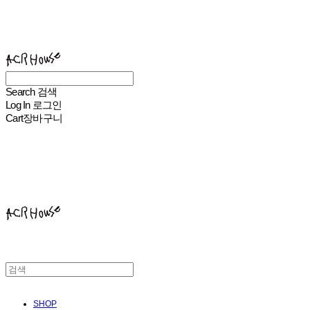
ACHROHOUSE
Search
검색
Log In
로그인
Cart
장바구니
ACHROHOUSE
SHOP