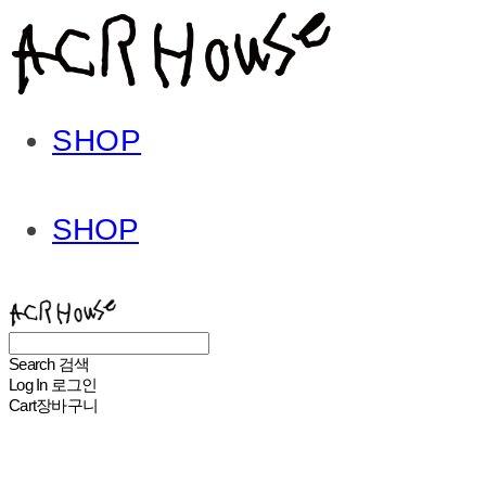
SHOP
SHOP
ACHROHOUSE
Search
검색
Log In
로그인
Cart
장바구니
ACHROHOUSE