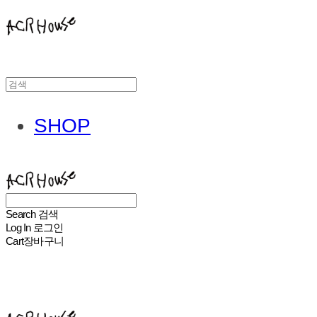
SHOP
ACHROHOUSE
Search
검색
Log In
로그인
Cart
장바구니
ACHROHOUSE