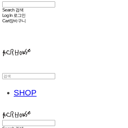
Search
검색
Log In
로그인
Cart
장바구니
ACHROHOUSE
SHOP
ACHROHOUSE