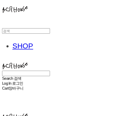
SHOP
ACHROHOUSE
Search
검색
Log In
로그인
Cart
장바구니
ACHROHOUSE