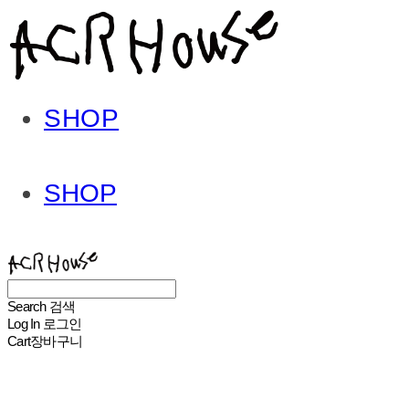
SHOP
SHOP
ACHROHOUSE
Search
검색
Log In
로그인
Cart
장바구니
ACHROHOUSE