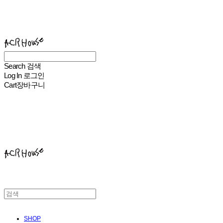
ACHROHOUSE
Search
검색
Log In
로그인
Cart
장바구니
ACHROHOUSE
SHOP