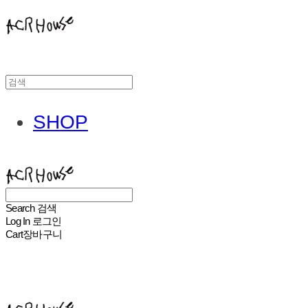
SHOP
ACHROHOUSE
Search
검색
Log In
로그인
Cart
장바구니
ACHROHOUSE