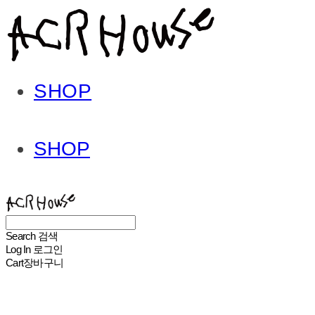
SHOP
SHOP
ACHROHOUSE
Search
검색
Log In
로그인
Cart
장바구니
ACHROHOUSE