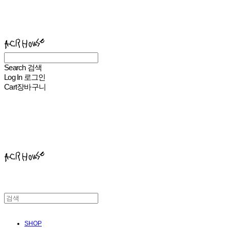
ACHROHOUSE
Search
검색
Log In
로그인
Cart
장바구니
ACHROHOUSE
SHOP