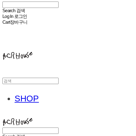
Search
검색
Log In
로그인
Cart
장바구니
ACHROHOUSE
SHOP
ACHROHOUSE