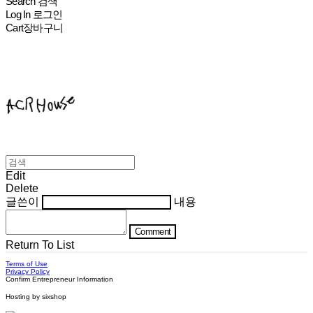
Search
검색
Log In
로그인
Cart
장바구니
ACHROHOUSE
Edit
Delete
글쓴이
내용
Comment
Return To List
Terms of Use
Privacy Policy
Confirm Entrepreneur Information
Hosting by sixshop