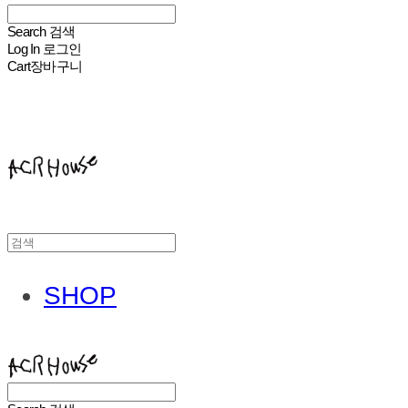
Search
검색
Log In
로그인
Cart
장바구니
ACHROHOUSE
SHOP
ACHROHOUSE