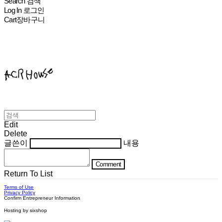
Search
검색
Log In
로그인
Cart
장바구니
ACHROHOUSE
Edit
Delete
글쓴이
내용
Comment
Return To List
Terms of Use
Privacy Policy
Confirm Entrepreneur Information
Hosting by sixshop