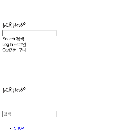
ACHROHOUSE
Search
검색
Log In
로그인
Cart
장바구니
ACHROHOUSE
SHOP