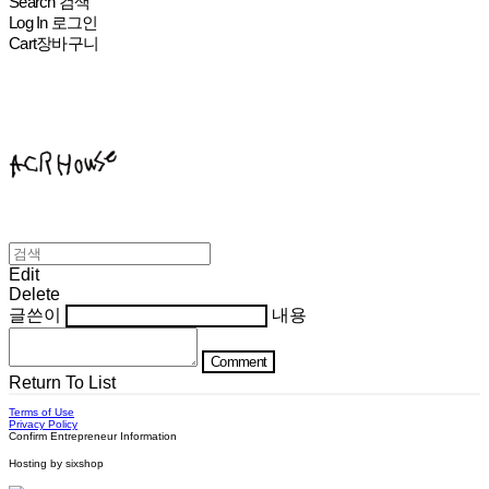
Search
검색
Log In
로그인
Cart
장바구니
ACHROHOUSE
Edit
Delete
글쓴이
내용
Comment
Return To List
Terms of Use
Privacy Policy
Confirm Entrepreneur Information
Hosting by sixshop