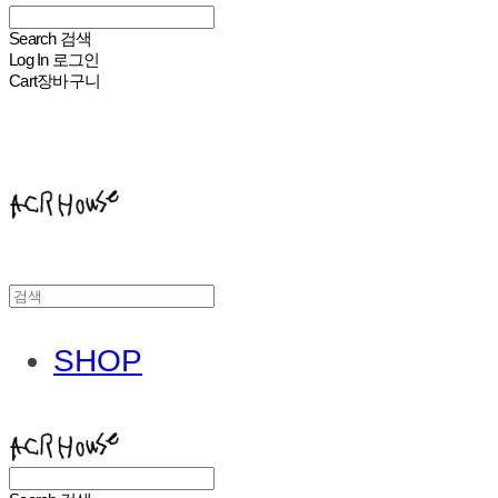
Search
검색
Log In
로그인
Cart
장바구니
ACHROHOUSE
SHOP
ACHROHOUSE