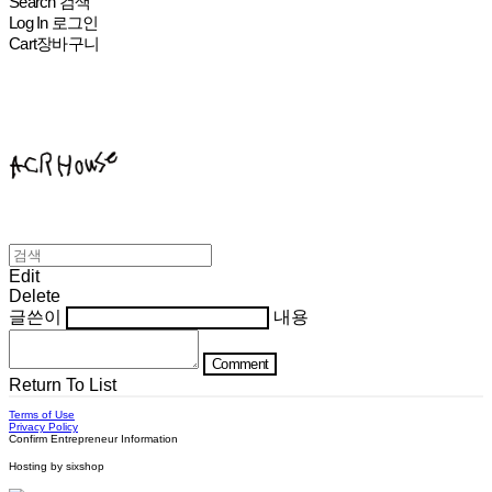
Search
검색
Log In
로그인
Cart
장바구니
ACHROHOUSE
Edit
Delete
글쓴이
내용
Comment
Return To List
Terms of Use
Privacy Policy
Confirm Entrepreneur Information
Hosting by sixshop