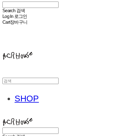
Search
검색
Log In
로그인
Cart
장바구니
ACHROHOUSE
SHOP
ACHROHOUSE