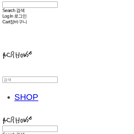
Search
검색
Log In
로그인
Cart
장바구니
ACHROHOUSE
SHOP
ACHROHOUSE