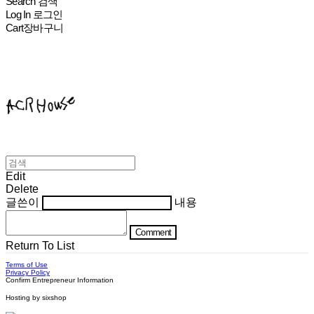
Search
검색
Log In
로그인
Cart
장바구니
ACHROHOUSE
Edit
Delete
글쓴이
내용
Comment
Return To List
Terms of Use
Privacy Policy
Confirm Entrepreneur Information
Hosting by sixshop