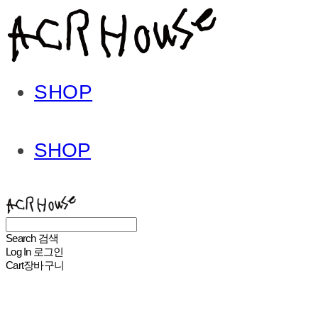
SHOP
SHOP
ACHROHOUSE
Search
검색
Log In
로그인
Cart
장바구니
ACHROHOUSE