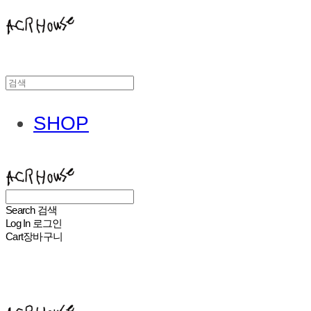
SHOP
ACHROHOUSE
Search
검색
Log In
로그인
Cart
장바구니
ACHROHOUSE