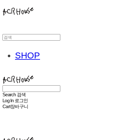
SHOP
ACHROHOUSE
Search
검색
Log In
로그인
Cart
장바구니
ACHROHOUSE