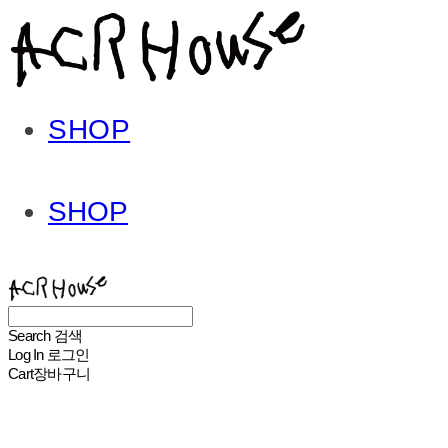
SHOP
SHOP
ACHROHOUSE
Search
검색
Log In
로그인
Cart
장바구니
ACHROHOUSE