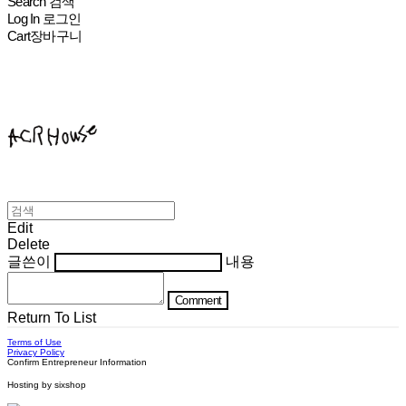
Search
검색
Log In
로그인
Cart
장바구니
ACHROHOUSE
Edit
Delete
글쓴이
내용
Comment
Return To List
Terms of Use
Privacy Policy
Confirm Entrepreneur Information
Hosting by sixshop