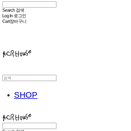
Search
검색
Log In
로그인
Cart
장바구니
ACHROHOUSE
SHOP
ACHROHOUSE