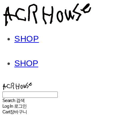
SHOP
SHOP
ACHROHOUSE
Search
검색
Log In
로그인
Cart
장바구니
ACHROHOUSE