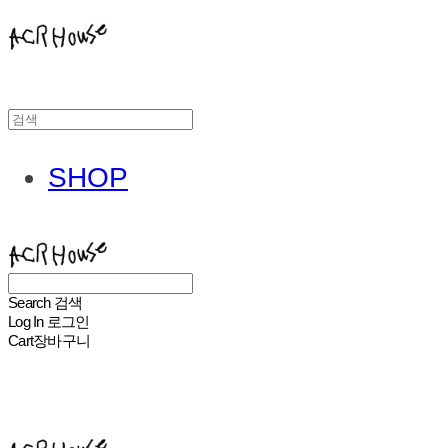
SHOP
ACHROHOUSE
Search
검색
Log In
로그인
Cart
장바구니
ACHROHOUSE