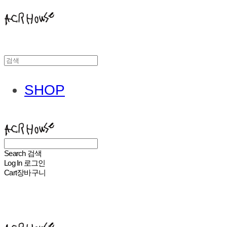
SHOP
ACHROHOUSE
Search
검색
Log In
로그인
Cart
장바구니
ACHROHOUSE