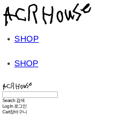
SHOP
SHOP
ACHROHOUSE
Search
검색
Log In
로그인
Cart
장바구니
ACHROHOUSE