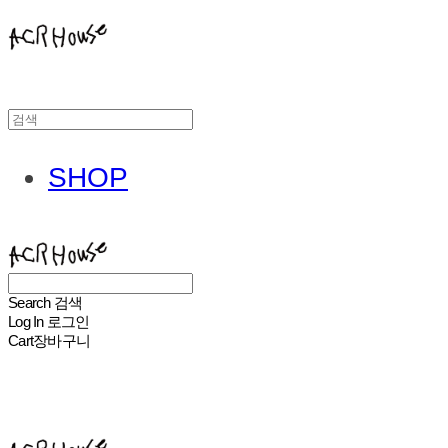
SHOP
ACHROHOUSE
Search
검색
Log In
로그인
Cart
장바구니
ACHROHOUSE