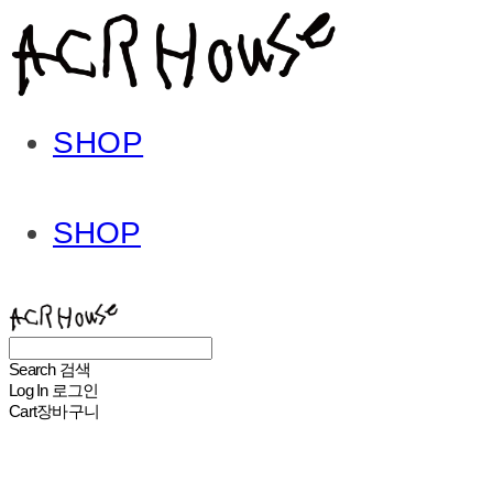
SHOP
SHOP
ACHROHOUSE
Search
검색
Log In
로그인
Cart
장바구니
ACHROHOUSE