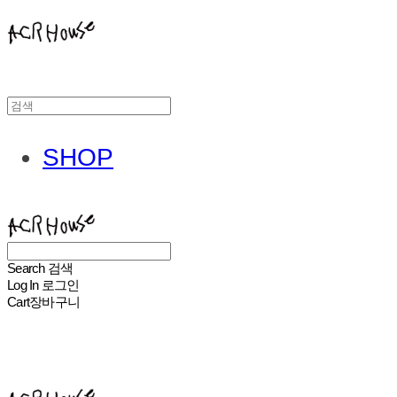
SHOP
ACHROHOUSE
Search
검색
Log In
로그인
Cart
장바구니
ACHROHOUSE