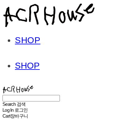
SHOP
SHOP
ACHROHOUSE
Search
검색
Log In
로그인
Cart
장바구니
ACHROHOUSE