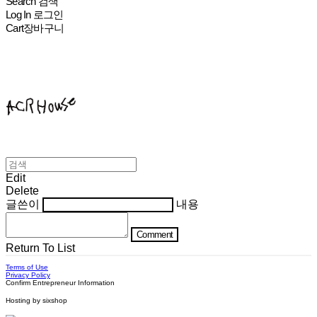
Search
검색
Log In
로그인
Cart
장바구니
ACHROHOUSE
Edit
Delete
글쓴이
내용
Comment
Return To List
Terms of Use
Privacy Policy
Confirm Entrepreneur Information
Hosting by sixshop