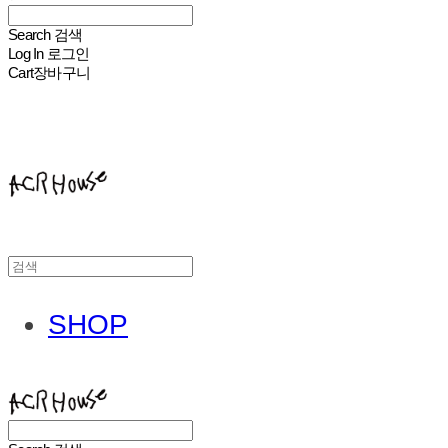
Search
검색
Log In
로그인
Cart
장바구니
ACHROHOUSE
SHOP
ACHROHOUSE