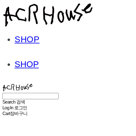
SHOP
SHOP
ACHROHOUSE
Search
검색
Log In
로그인
Cart
장바구니
ACHROHOUSE