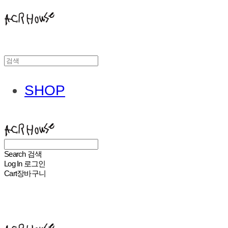
SHOP
ACHROHOUSE
Search
검색
Log In
로그인
Cart
장바구니
ACHROHOUSE