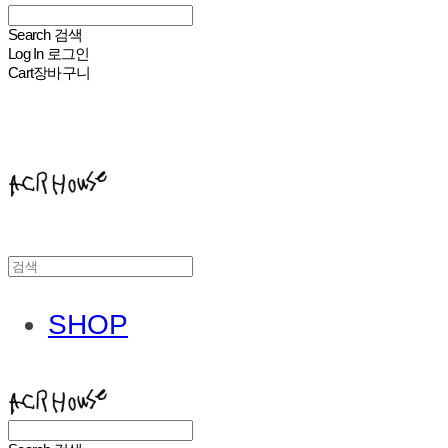
Search
검색
Log In
로그인
Cart
장바구니
ACHROHOUSE
SHOP
ACHROHOUSE