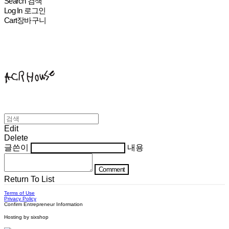
Search
검색
Log In
로그인
Cart
장바구니
ACHROHOUSE
Edit
Delete
글쓴이
내용
Comment
Return To List
Terms of Use
Privacy Policy
Confirm Entrepreneur Information
Hosting by sixshop