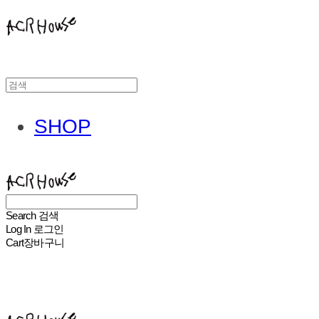
SHOP
ACHROHOUSE
Search
검색
Log In
로그인
Cart
장바구니
ACHROHOUSE