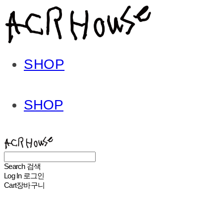
SHOP
SHOP
ACHROHOUSE
Search
검색
Log In
로그인
Cart
장바구니
ACHROHOUSE