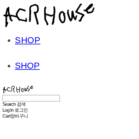
SHOP
SHOP
ACHROHOUSE
Search
검색
Log In
로그인
Cart
장바구니
ACHROHOUSE