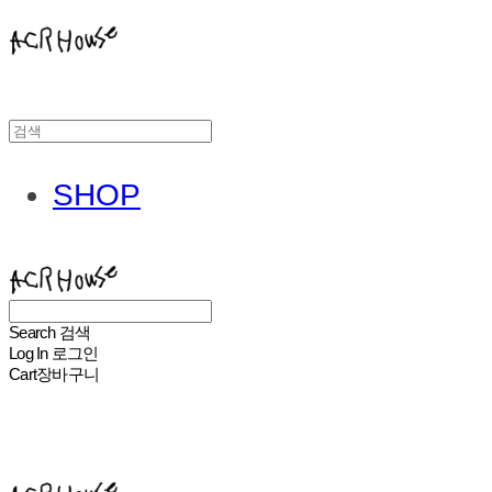
SHOP
ACHROHOUSE
Search
검색
Log In
로그인
Cart
장바구니
ACHROHOUSE