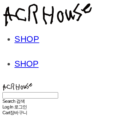
SHOP
SHOP
ACHROHOUSE
Search
검색
Log In
로그인
Cart
장바구니
ACHROHOUSE