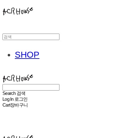
SHOP
ACHROHOUSE
Search
검색
Log In
로그인
Cart
장바구니
ACHROHOUSE