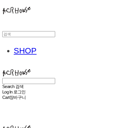
SHOP
ACHROHOUSE
Search
검색
Log In
로그인
Cart
장바구니
ACHROHOUSE