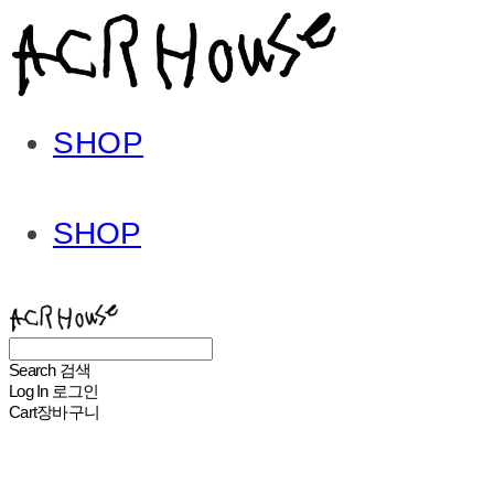
SHOP
SHOP
ACHROHOUSE
Search
검색
Log In
로그인
Cart
장바구니
ACHROHOUSE