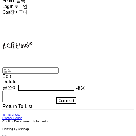
Search
검색
Log In
로그인
Cart
장바구니
ACHROHOUSE
Edit
Delete
글쓴이
내용
Comment
Return To List
Terms of Use
Privacy Policy
Confirm Entrepreneur Information
Hosting by sixshop