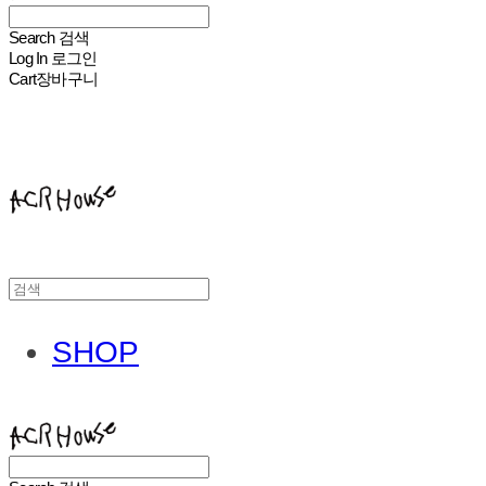
Search
검색
Log In
로그인
Cart
장바구니
ACHROHOUSE
SHOP
ACHROHOUSE