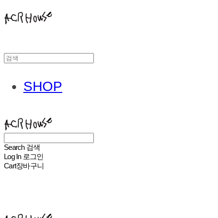
SHOP
ACHROHOUSE
Search
검색
Log In
로그인
Cart
장바구니
ACHROHOUSE