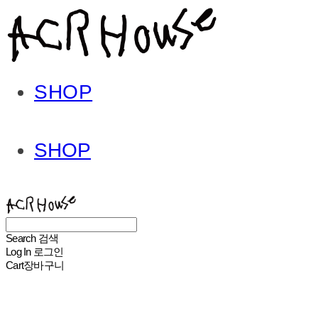
SHOP
SHOP
ACHROHOUSE
Search
검색
Log In
로그인
Cart
장바구니
ACHROHOUSE