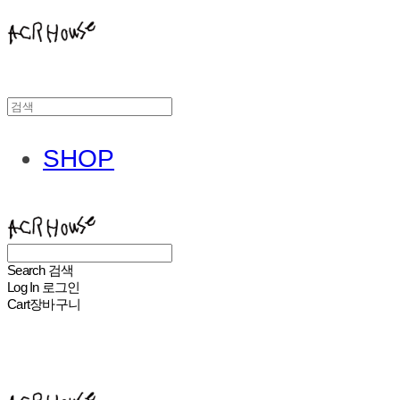
SHOP
ACHROHOUSE
Search
검색
Log In
로그인
Cart
장바구니
ACHROHOUSE