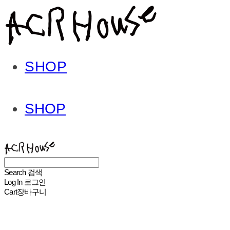
SHOP
SHOP
ACHROHOUSE
Search
검색
Log In
로그인
Cart
장바구니
ACHROHOUSE