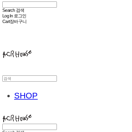
Search
검색
Log In
로그인
Cart
장바구니
ACHROHOUSE
SHOP
ACHROHOUSE