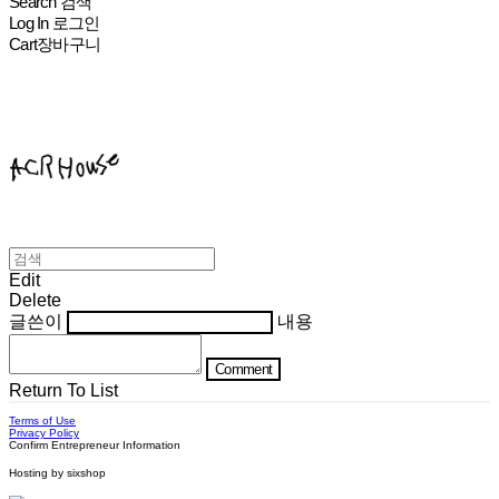
Search
검색
Log In
로그인
Cart
장바구니
ACHROHOUSE
Edit
Delete
글쓴이
내용
Comment
Return To List
Terms of Use
Privacy Policy
Confirm Entrepreneur Information
Hosting by sixshop