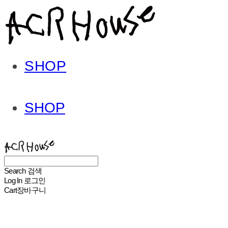
SHOP
SHOP
ACHROHOUSE
Search
검색
Log In
로그인
Cart
장바구니
ACHROHOUSE