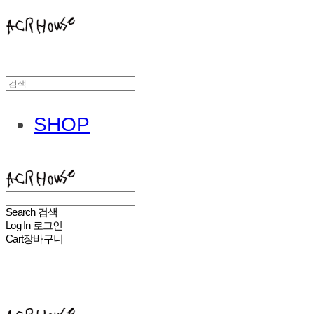
SHOP
ACHROHOUSE
Search
검색
Log In
로그인
Cart
장바구니
ACHROHOUSE